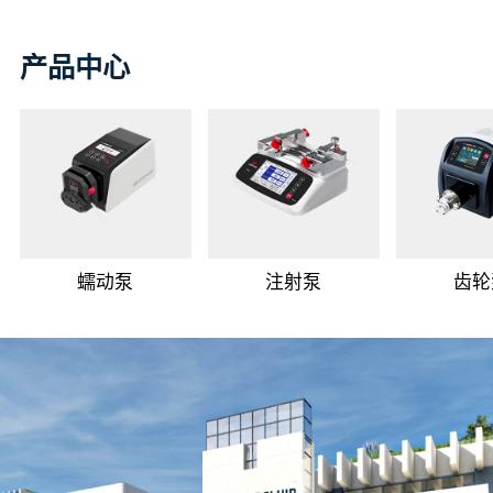
产品中心
蠕动泵
注射泵
齿轮