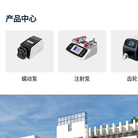
产品中心
蠕动泵
注射泵
齿轮