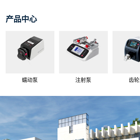
产品中心
蠕动泵
注射泵
齿轮