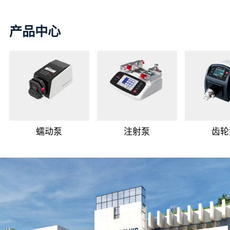
产品中心
蠕动泵
注射泵
齿轮